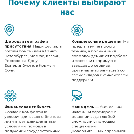
Почему клиенты
выбирают
нас
Широкая география
Комплексные решения:
Мы
присутствия:
Наши филиалы
предлагаем не просто
готовы помочь вам в Санкт-
технику, а полный цикл
Петербурге, Москве, Казани,
сопровождения: от подбора
Ростове-на-Дону,
и поставки напрямую с
Екатеринбурге, в Крыму и
заводов до сервиса,
Сочи.
оригинальных запчастей со
своих складов и финансовой
поддержки.
Финансовая гибкость:
Наша цель
— быть вашим
Создаем комфортные
надежным партнером в
условия для вашего бизнеса:
решении задач любой
лизинг с индивидуальными
сложности с помощью
условиями, помощь в
спецтехники.
получении государственных
Доверяйте — мы справимся!